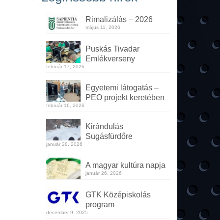
Rimalizálás – 2026
május 11, 2026
Puskás Tivadar
Emlékverseny
február 17, 2026
Egyetemi látogatás –
PEO projekt keretében
február 16, 2026
Kirándulás
Sugásfürdőre
január 28, 2026
A magyar kultúra napja
január 26, 2026
GTK Középiskolás
program
december 9, 2025