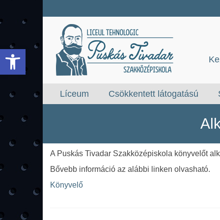
Eszköztár megnyitása
Ke
Líceum
Csökkentett látogatású
Al
A Puskás Tivadar Szakközépiskola könyvelőt al
Bővebb információ az alábbi linken olvasható.
Könyvelő