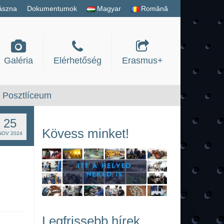
ászna
Dokumentumok
Magyar
Română
Galéria
Elérhetőség
Erasmus+
Posztlíceum
25
Kövess minket!
NOV 2024
Legfrissebb hírek