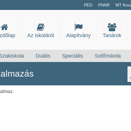
PEO
PNNR
MT Kov
zdőlap
Az iskoláról
Alapítvány
Tanárok
Szakiskola
Duális
Speciális
Sofőriskola
kalmazás
kalmaz.