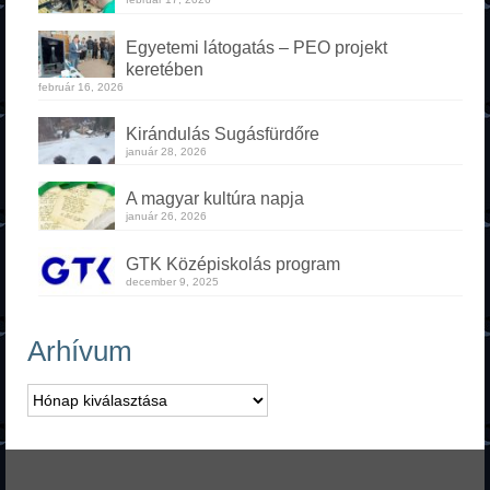
Egyetemi látogatás – PEO projekt
keretében
február 16, 2026
Kirándulás Sugásfürdőre
január 28, 2026
A magyar kultúra napja
január 26, 2026
GTK Középiskolás program
december 9, 2025
Arhívum
Arhívum