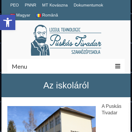
PEO
PNNR
MT Kovászna
Dokumentumok
Eszköztár megnyitása
Magyar
Română
Menu
Magyar
Az iskoláról
Română
A Puskás
PNNR
Tivadar
Iskolai dokumentumok