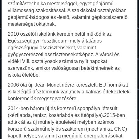
számítástechnika mesterséggel, egyet gépjármű-
villamosság szakosítással. A szakiskolai osztályokban
gépjármű-bádogos és -festő, valamint gépkocsiszerelő
mesterséget oktatnak.
2010 őszétől iskolánk keretén belül működik az
Egészségügyi Posztlíceum, mely általános
egészségügyi asszisztenseket, valamint
gyógyszerészeti asszisztenseketképez. A városi és
vidéki VIII. osztályosok számára nyílt napokat
szervezünk, amikor valóságosan betekinthetnek az
iskola életébe.
2006 óta új, Jean Monet névre keresztelt, EU normákat
is kielégítő dísztermünk van,mely alkalmas értekezletek,
konferenciák megszervezésére.
2014-ben három új és korszerű sportpálya létesült
(kézilabda, tenisz, kosárlabda és futópálya).2015-ben
adták át az új mühely épületeét melyben számos
korszerű szakműhely és szakterem (mechanika, CNC)
kapott helyet, valamint a megújuló energiaforrásokat