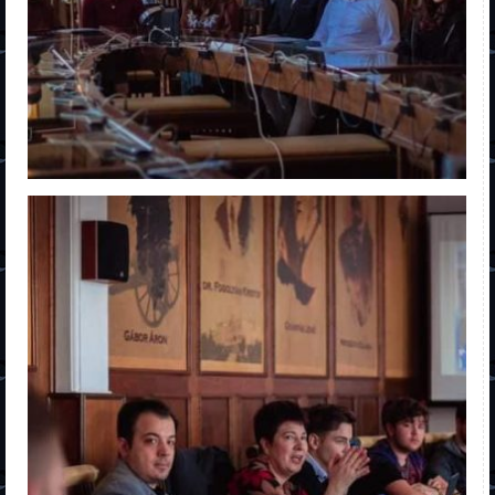
Duális
Speciális
Sofőriskola
Posztlíceum