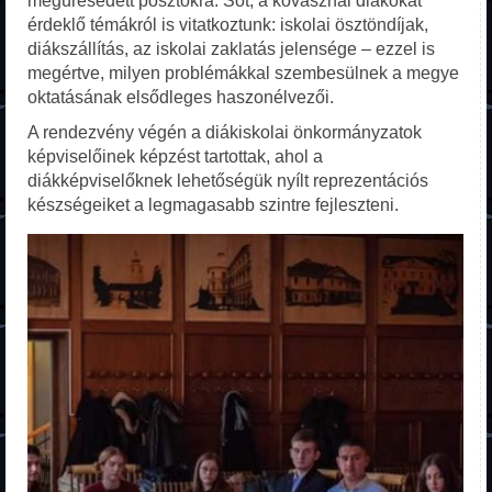
megüresedett posztokra. Sőt, a kovásznai diákokat
Kezdőlap
érdeklő témákról is vitatkoztunk: iskolai ösztöndíjak,
diákszállítás, az iskolai zaklatás jelensége – ezzel is
Az iskoláról
megértve, milyen problémákkal szembesülnek a megye
oktatásának elsődleges haszonélvezői.
Alapítvány
A rendezvény végén a diákiskolai önkormányzatok
Tanárok
képviselőinek képzést tartottak, ahol a
diákképviselőknek lehetőségük nyílt reprezentációs
Galéria
készségeiket a legmagasabb szintre fejleszteni.
Elérhetőség
Erasmus+
FELVÉTELI
Líceum
Csökkentett látogatású
Szakiskola