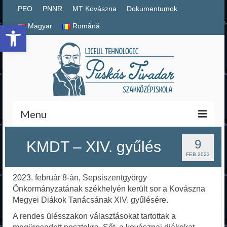
PEO
PNNR
MT Kovászna
Dokumentumok
Eszköztár megnyitása
Magyar
Română
Menu
Magyar
9
KMDT – XIV. gyűlés
FEB 2023
Română
2023. február 8-án, Sepsiszentgyörgy
PNNR
Önkormányzatának székhelyén került sor a
Kovászna
Megyei Diákok Tanácsának XIV. gyűlésére.
Iskolai dokumentumok
A rendes ülésszakon választásokat tartottak a