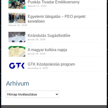
Puskás Tivadar Emlékverseny
február 17, 2026
Egyetemi látogatás – PEO projekt
keretében
február 16, 2026
Kirándulás Sugásfürdőre
január 28, 2026
A magyar kultúra napja
január 26, 2026
GTK Középiskolás program
december 9, 2025
Arhívum
Arhívum