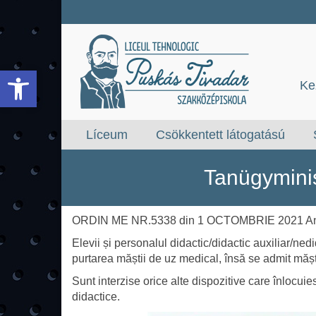
Eszköztár megnyitása
Ke
Líceum
Csökkentett látogatású
Tanügyminis
ORDIN ME NR.5338 din 1 OCTOMBRIE 2021 Anexa nr
Elevii și personalul didactic/didactic auxiliar/ne
purtarea măștii de uz medical, însă se admit măști d
Sunt interzise orice alte dispozitive care înlocui
didactice.