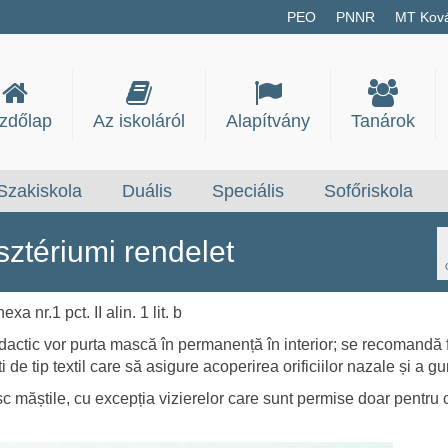
PEO
PNNR
MT Kov
zdőlap
Az iskoláról
Alapítvány
Tanárok
Szakiskola
Duális
Speciális
Sofőriskola
ztériumi rendelet
.1 pct. II alin. 1 lit. b
didactic vor purta mască în permanență în interior; se recomandă
e tip textil care să asigure acoperirea orificiilor nazale și a gur
esc măștile, cu excepția vizierelor care sunt permise doar pentru