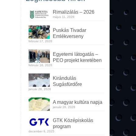
Rimalizálás – 2026
május 11, 2026
Puskás Tivadar
Emlékverseny
február 17, 2026
Egyetemi látogatás –
PEO projekt keretében
február 16, 2026
Kirándulás
Sugásfürdőre
január 28, 2026
A magyar kultúra napja
január 26, 2026
GTK Középiskolás
program
december 9, 2025