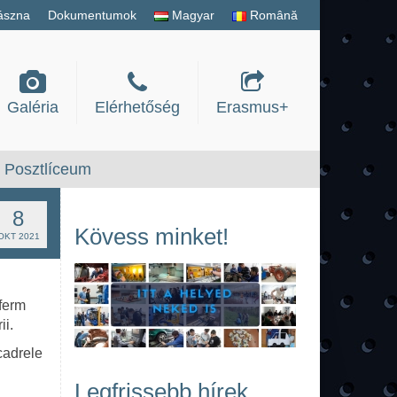
ászna
Dokumentumok
Magyar
Română
Galéria
Elérhetőség
Erasmus+
Posztlíceum
8
Kövess minket!
OKT 2021
 ferm
ii.
 cadrele
Legfrissebb hírek