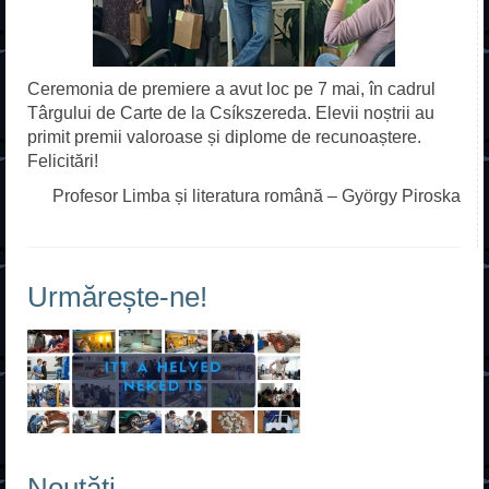
Dual
Special
Ceremonia de premiere a avut loc pe 7 mai, în cadrul
Târgului de Carte de la Csíkszereda. Elevii noștrii au
Școala de șoferi
primit premii valoroase și diplome de recunoaștere.
Felicitări!
Postliceal
Profesor Limba și literatura română – György Piroska
Urmărește-ne!
Noutăți