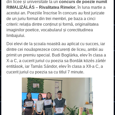
Acasă
din licee și universitate la un
concurs de poezie numit
RIMALIZÁLÁS – Rivalitatea Rimelor
, în luna martie a
Despre școală
acestui an. Poeziile înscrise în concurs au fost jurizate
de un juriu format din trei membri, pe baza a cinci
Fundație
criterii: relația dintre conținut și formă, originalitatea
imaginilor poetice, vocabularul și corectitudinea
Profesori
limbajului.
Doi elevi de la școala noastră au aplicat cu succes, iar
Galerie
dintre cei nouăsprezece concurenți de liceu, ambii au
primit un premiu special. Budi Boglárka, elev în clasa a
Contact
X-a C, a cucerit juriul cu poezia sa Bordák közés zártér
entitások, iar Tamás Sándor, elev în clasa a XII-a C, a
Erasmus+
cucerit juriul cu poezia sa cu titlul 7 minute.
ADMITERE
Liceu
Frecvență redusă
Școală profesională