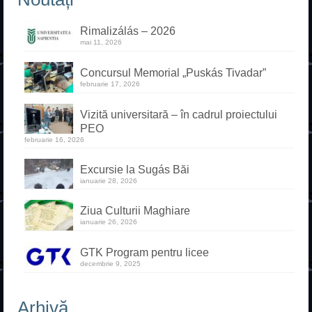
Rimalizálás – 2026
mai 11, 2026
Concursul Memorial „Puskás Tivadar”
februarie 17, 2026
Vizită universitară – în cadrul proiectului
PEO
februarie 16, 2026
Excursie la Sugás Băi
ianuarie 28, 2026
Ziua Culturii Maghiare
ianuarie 26, 2026
GTK Program pentru licee
decembrie 9, 2025
Arhivă