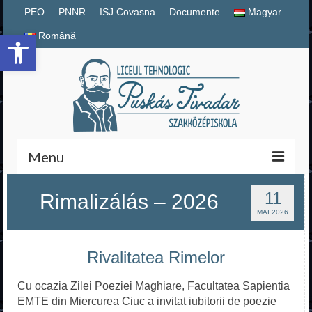
PEO
PNNR
ISJ Covasna
Documente
Magyar
Deschide bara de unelte
Română
Menu
Magyar
11
Rimalizálás – 2026
MAI 2026
Română
Rivalitatea Rimelor
PNNR
Documente școlare
Cu ocazia Zilei Poeziei Maghiare, Facultatea Sapientia
EMTE din Miercurea Ciuc a invitat iubitorii de poezie