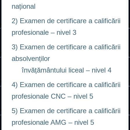
Acasă
național
Despre școală
2) Examen de certificare a calificării
Fundație
profesionale – nivel 3
Profesori
3) Examen de certificare a calificării
Galerie
absolvenților
Contact
învățământului liceal – nivel 4
Erasmus+
4) Examen de certificare a calificării
ADMITERE
profesionale CNC – nivel 5
Liceu
5) Examen de certificare a calificării
Frecvență redusă
profesionale AMG – nivel 5
Școală profesională