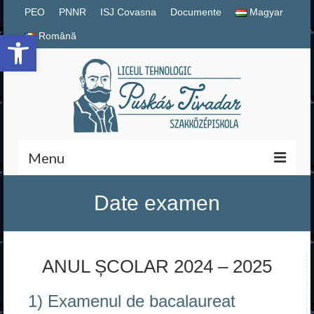
PEO
PNNR
ISJ Covasna
Documente
Magyar
Deschide bara de unelte
Română
Menu
Magyar
Date examen
Română
PNNR
ANUL ȘCOLAR 2024 – 2025
Documente școlare
1) Examenul de bacalaureat