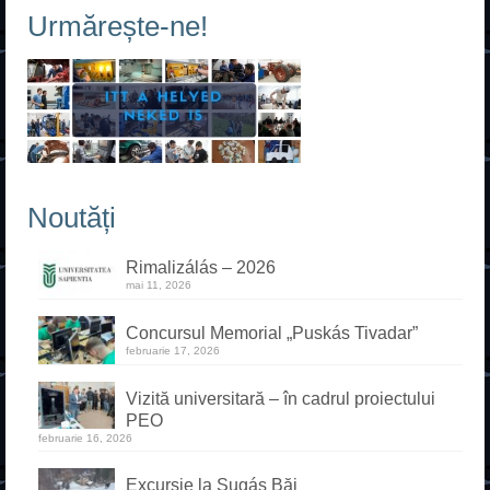
Urmărește-ne!
Dual
Special
Școala de șoferi
Postliceal
Noutăți
Rimalizálás – 2026
mai 11, 2026
Concursul Memorial „Puskás Tivadar”
februarie 17, 2026
Vizită universitară – în cadrul proiectului
PEO
februarie 16, 2026
Excursie la Sugás Băi