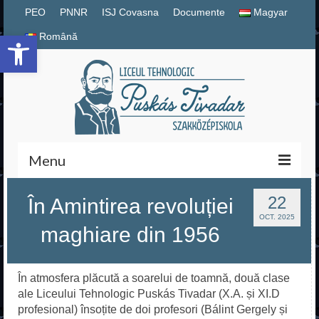
PEO
PNNR
ISJ Covasna
Documente
Magyar
Deschide bara de unelte
Română
Menu
Magyar
22
În Amintirea revoluției
OCT. 2025
maghiare din 1956
Română
PNNR
În atmosfera plăcută a soarelui de toamnă, două clase
Documente școlare
ale Liceului Tehnologic Puskás Tivadar (X.A. și XI.D
profesional) însoțite de doi profesori
(Bálint Gergely și