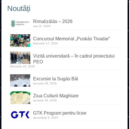
Noutăți
Rimalizálás – 2026
mai 11, 2026
Concursul Memorial „Puskás Tivadar”
februarie 17, 2026
Vizită universitară – în cadrul proiectului
PEO
februarie 16, 2026
Excursie la Sugás Băi
ianuarie 28, 2026
Ziua Culturii Maghiare
ianuarie 26, 2026
GTK Program pentru licee
decembrie 9, 2025