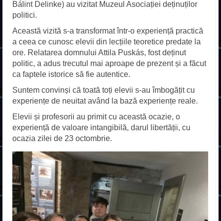
Acasă
Bálint Delinke) au vizitat Muzeul Asociației deținuților
politici.
Despre școală
Această vizită s-a transformat într-o experiență practică
a ceea ce cunosc elevii din lecțiile teoretice predate la
Fundație
ore. Relatarea domnului Attila Puskás, fost deținut
politic, a adus trecutul mai aproape de prezent și a făcut
Profesori
ca faptele istorice să fie autentice.
Galerie
Suntem convinși că toată toți elevii s-au îmbogățit cu
experiențe de neuitat având la bază experiențe reale.
Contact
Elevii și profesorii au primit cu această ocazie, o
experiență de valoare intangibilă, darul libertății, cu
Erasmus+
ocazia zilei de 23 octombrie.
ADMITERE
Liceu
Frecvență redusă
Școală profesională