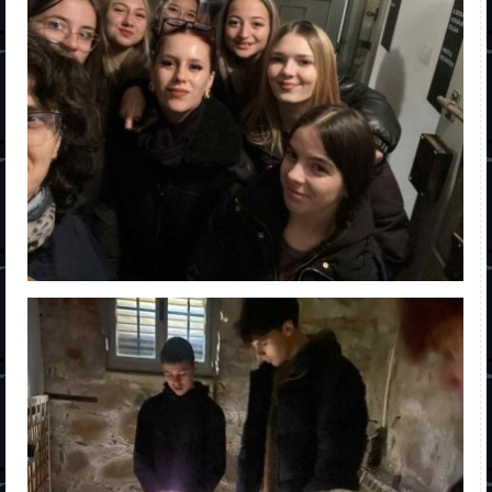
Dual
Special
Școala de șoferi
Postliceal