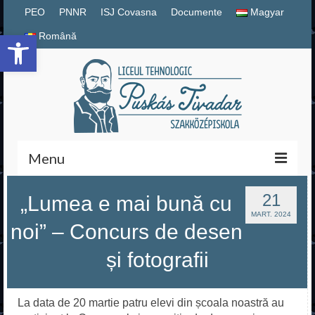
PEO
PNNR
ISJ Covasna
Documente
Magyar
Deschide bara de unelte
Română
Menu
Magyar
21
„Lumea e mai bună cu
MART. 2024
noi” – Concurs de desen
Română
și fotografii
PNNR
Documente școlare
La data de 20 martie patru elevi din școala noastră au