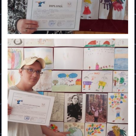
Dual
Special
Școala de șoferi
Postliceal