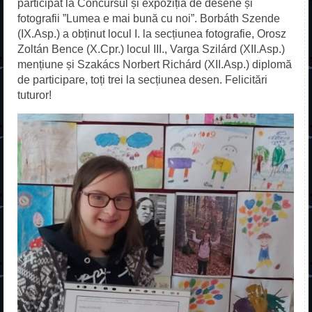
Acasă
participat la Concursul și expoziția de desene și
fotografii ”Lumea e mai bună cu noi”.
Borbáth Szende
Despre școală
(IX.Asp.) a obținut locul I. la secțiunea fotografie, Orosz
Zoltán Bence (X.Cpr.) locul III., Varga Szilárd (XII.Asp.)
Fundație
mențiune și Szakács Norbert Richárd (XII.Asp.) diplomă
de participare, toți trei la secțiunea desen. Felicitări
Profesori
tuturor!
Galerie
Contact
Erasmus+
ADMITERE
Liceu
Frecvență redusă
Școală profesională