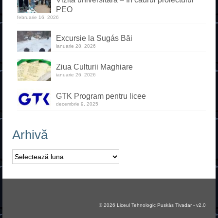
PEO
Dual
februarie 16, 2026
Special
Excursie la Sugás Băi
ianuarie 28, 2026
Școala de șoferi
Ziua Culturii Maghiare
ianuarie 26, 2026
Postliceal
GTK Program pentru licee
decembrie 9, 2025
Arhivă
Arhivă
© 2026 Liceul Tehnologic Puskás Tivadar - v2.0