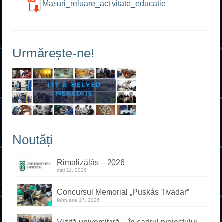
Acasă
Masuri_reluare_activitate_educatie
Despre școală
Fundație
Urmărește-ne!
Profesori
Galerie
Contact
Erasmus+
Noutăți
ADMITERE
Rimalizálás – 2026
mai 11, 2026
Liceu
Concursul Memorial „Puskás Tivadar”
Frecvență redusă
februarie 17, 2026
Școală profesională
Vizită universitară – în cadrul proiectului