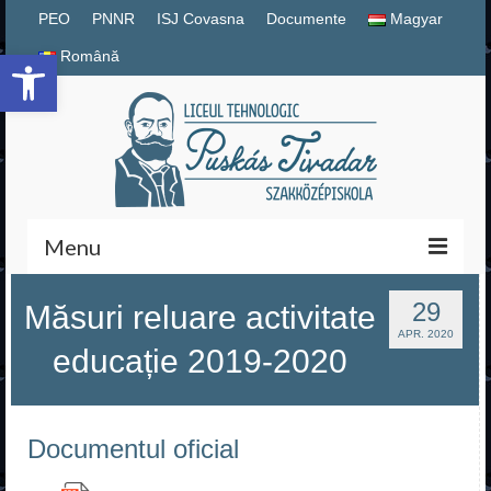
PEO
PNNR
ISJ Covasna
Documente
Magyar
Deschide bara de unelte
Română
Menu
Magyar
29
Măsuri reluare activitate
APR. 2020
educație 2019-2020
Română
PNNR
Documentul oficial
Documente școlare