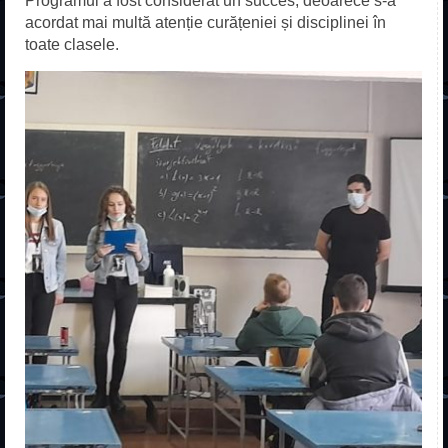
Programul a fost considerat un succes, deoarece s-a
Acasă
acordat mai multă atenție curățeniei și disciplinei în
toate clasele.
Despre școală
Fundație
Profesori
Galerie
Contact
Erasmus+
ADMITERE
Liceu
Frecvență redusă
Școală profesională