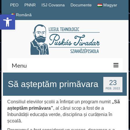
PEO
PNNR
ISJ Covasna
Documente
Magyar
Deschide bara de unelte
Română
Menu
Magyar
23
Să așteptăm primăvara
FEB. 2022
Română
Consiliul eleviilor școlii a înfințat un program numit
„Să
PNNR
așteptăm primăvara”
, al cărui scop a fost de a
înbunătății educația verde, disciplina și curățenia în
Documente școlare
școală.