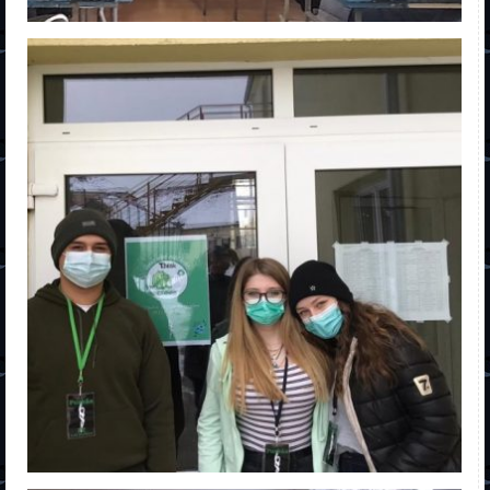
Dual
Special
Școala de șoferi
Postliceal