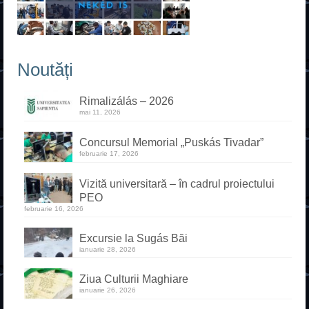
Noutăți
Rimalizálás – 2026
mai 11, 2026
Concursul Memorial „Puskás Tivadar”
februarie 17, 2026
Vizită universitară – în cadrul proiectului
PEO
februarie 16, 2026
Excursie la Sugás Băi
ianuarie 28, 2026
Ziua Culturii Maghiare
ianuarie 26, 2026